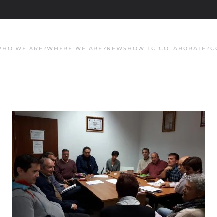
WHO WE ARE?
WHERE WE ARE?
NEWS
HOW TO COLABORATE?
C