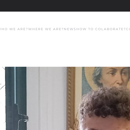
WHO WE ARE?
WHERE WE ARE?
NEWS
HOW TO COLABORATE?
C