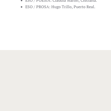
ESO / POESIA: Claudia Marón, Chiclana.
ESO / PROSA: Hugo Trillo, Puerto Real.